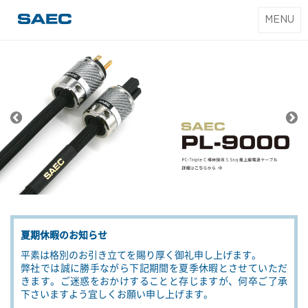
T
MENU
SAEC｜サエク
o
コマース
g
g
l
e
n
a
SAEC
v
i
g
a
t
夏期休暇のお知らせ
i
o
平素は格別のお引き立てを賜り厚く御礼申し上げます。
弊社では誠に勝手ながら下記期間を夏季休暇とさせていただ
n
きます。ご迷惑をおかけすることと存じますが、何卒ご了承
下さいますよう宜しくお願い申し上げます。