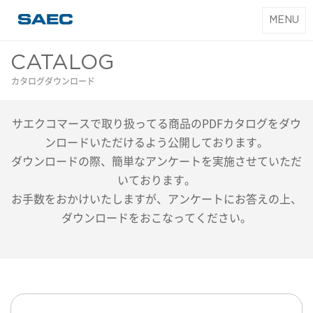
T
MENU
SAEC｜サエク
o
コマース
g
CATALOG
g
カタログダウンロード
l
e
サエクコマースで取り扱ってる商品のPDFカタログをダウ
n
a
ンロードいただけるよう公開しております。
v
ダウンロードの際、簡単なアンケートを実施させていただ
i
いております。
g
お手数をおかけいたしますが、アンケートにお答えの上、
a
ダウンロードをおこなってください。
t
i
o
n