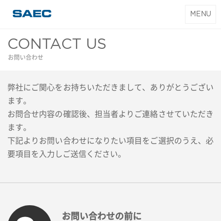
T
MENU
SAEC｜サエク
o
コマース
g
CONTACT US
g
お問い合わせ
l
e
弊社にご関心をお持ちいただきまして、ありがとうござい
n
a
ます。
v
お問合せ内容の確認後、担当者よりご連絡させていただき
i
ます。
g
下記よりお問い合わせになりたい項目をご選択のうえ、必
a
要項目を入力しご送信ください。
t
i
o
n
お問い合わせの前に