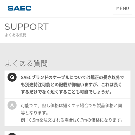
T
MENU
SAEC｜サエク
o
コマース
g
SUPPORT
g
よくある質問
l
e
n
a
よくある質問
v
i
SAECブランドのケーブルについては規正の長さ以外で
g
も別途特注可能との記載が御座いますが、これは長く
a
するだけでなく短くすることも可能でしょうか。
t
i
可能です。但し価格は短くする場合でも製品価格と同
o
等となります。
n
例：0.5mを注文される場合は0.7mの価格になります。