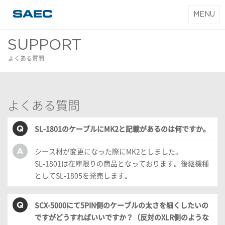
T
MENU
SAEC｜サエク
o
コマース
g
SUPPORT
g
よくある質問
l
e
n
a
よくある質問
v
i
SL-1801のケーブルにMK2と記載があるのは何ですか。
g
a
シース材が変更になった際にMK2としました。
t
SL-1801は在庫限りの商品となっております。後継機種
i
としてSL-1805を発売します。
o
n
SCX-5000にて5PIN側のケーブルの太さを細くしたいの
ですがどうすればいいですか？（反対のXLR側のような